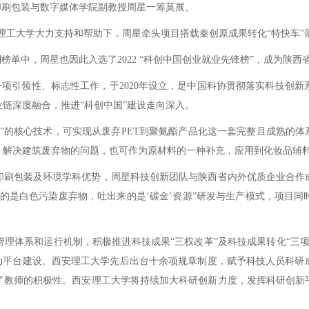
印刷包装与数字媒体学院副教授周星一筹莫展。
西安理工大学大力支持和帮助下，周星牵头项目搭载秦创原成果转化“特快车”
列榜单中，周星也因此入选了2022 “科创中国创业就业先锋榜”，成为陕
的一项引领性、标志性工作，于2020年设立，是中国科协贯彻落实科技创
链深度融合，推进“科创中国”建设走向深入。
”的核心技术，可实现从废弃PET到聚氨酯产品化这一套完整且成熟的体
，解决建筑废弃物的问题，也可作为原材料的一种补充，应用到化妆品辅
印刷包装及环境学科优势，周星科技创新团队与陕西省内外优质企业合作
的是白色污染废弃物，吐出来的是‘碳金’资源”研发与生产模式，项目
理体系和运行机制，积极推进科技成果“三权改革”及科技成果转化“三
新驱动平台建设。西安理工大学先后出台十余项规章制度，赋予科技人员科
了教师的积极性。西安理工大学将持续加大科研创新力度，发挥科研创新