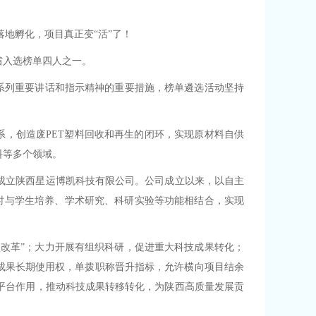
落地孵化，项目真正变“活”了！
西省入选榜单四人之一。
新系列重要讲话和指示精神的重要措施，榜单遴选活动坚持
系，创造废PET塑料回收和再生的闭环，实现原材料自供
料等多个领域。
成立陕西星运博凯科技有限公司。公司成立以来，以自主
同时与学生培养、学术研究、科研实验等功能相结合，实现
项改革”；大力开展有组织科研，促进重大科技成果转化；
研成果长期使用权，单拨职称晋升指标，允许横向项目结余
平台作用，推动科技成果转移转化，为陕西高质量发展贡