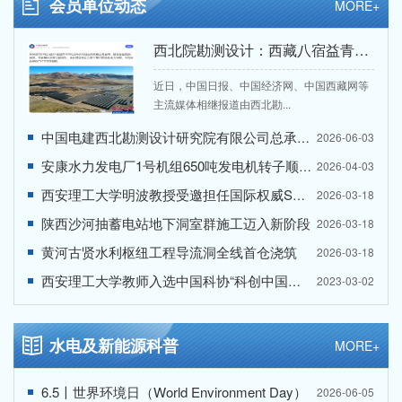
会员单位动态
MORE+
西北院勘测设计：西藏八宿益青300兆瓦光伏项目加速推进 建设进度超九成
近日，中国日报、中国经济网、中国西藏网等
主流媒体相继报道由西北勘...
中国电建西北勘测设计研究院有限公司总承包的乌拉特中旗150万千瓦风储基地项目全部机组顺利通过240小时试运行
2026-06-03
安康水力发电厂1号机组650吨发电机转子顺利回装就位
2026-04-03
西安理工大学明波教授受邀担任国际权威SCI期刊副主编
2026-03-18
陕西沙河抽蓄电站地下洞室群施工迈入新阶段
2026-03-18
黄河古贤水利枢纽工程导流洞全线首仓浇筑
2026-03-18
西安理工大学教师入选中国科协“科创中国创业就业先锋榜”
2023-03-02
水电及新能源科普
MORE+
6.5〡世界环境日（World Environment Day）
2026-06-05