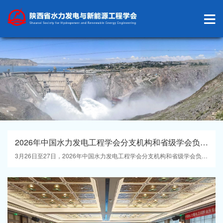
2026年中国水力发电工程学会分支机构和省级学会负责人工作会议在杭州召开 我学会获多项表彰
3月26日至27日，2026年中国水力发电工程学会分支机构和省级学会负责人工作会议在杭州举行，全国120余位代表齐聚参会，共商水电及新能源事业高质量发展大计。我学会理事长廖元庆参会。承办单位中国电建集团华东勘测设计研究院有限公司总工程师徐建军致欢迎辞。中国水力发电工程...