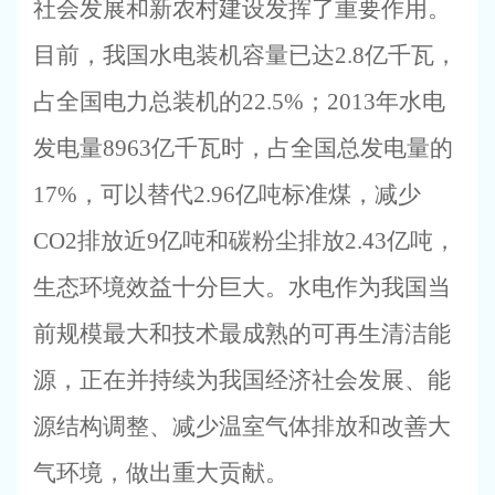
社会发展和新农村建设发挥了重要作用。
目前，我国水电装机容量已达
2.8
亿千瓦，
占全国电力总装机的
22.5%
；
2013
年水电
发电量
8963
亿千瓦时，占全国总发电量的
17%
，可以替代
2.96
亿吨标准煤，减少
CO2
排放近
9
亿吨和碳粉尘排放
2.43
亿吨，
生态环境效益十分巨大。水电作为我国当
前规模最大和技术最成熟的可再生清洁能
源，正在并持续为我国经济社会发展、能
源结构调整、减少温室气体排放和改善大
气环境，做出重大贡献。