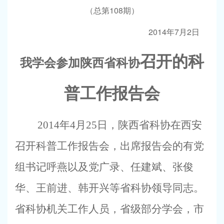
108
（总第
期）
2014
7
2
年
月
日
召开的科
我学会参加陕西省科协
普工作报告会
2014
年
4
月
25
日
，陕西省科协在西安
召开科普工作报告会，出席报告会的有党
组书记呼燕以及党广录、任建斌、张俊
华、王前进、韩开兴等省科协领导同志。
省科协机关工作人员，省级部分学会，市