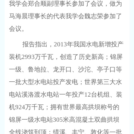
我学会郑合顺副理事长参加了会议，做为
马海晨理事长的代表我学会魏志荣参加了
会议。
报告指出，
2013
年我国水电新增投产
装机
2993
万千瓦，创造了历史新高；锦屏
一级、鲁地拉、龙开口、沙沱、亭子口等
一批大型水电站投产发电；世界第三大水
电站溪洛渡水电站一年投产
12
台机组、装
机
924
万千瓦；拥有世界最高拱坝称号的
锦屏一级水电站
305
米高混凝土双曲拱坝
全线浇筑到顶；绩溪、丰宁、敦化等一批