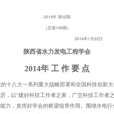
2014
02
年
第
期
106
（总第
期）
2014
1
22
年
月
日
陕西省水力发电工程学会
2014
年 工 作 要 点
党的十八大一系列重大战略部署和全国科技创新大
厉，以“建好科技工作者之家，广交科技工作者之
的能力，发挥好学会的桥梁纽带作用。围绕水电行