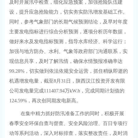
及时开展汛中检查，细化应急预案，加强抢险队伍建
设，提升应急抢险能力，切实夯实防汛增发基础工作。
同时，参考气象部门的长期气候预测结论，及早对年度
主要发电指标进行综合分析预测，逐项分析历年数据，
做好来水及发电指标预测，指导水库经济、科学运行；
加强与地方防办、水利、气象等政府部门沟通联系，实
现信息共享，及时了解汛情，确保水情预报准确率达
99.28%
，切实做到依法依规安全运营，抓住稍纵即逝的
机遇增发电量，截至
8
月
31
日，陕西汉江投资开发有限
公司发电量完成
111407.94
万
kW.h
，完成同期计划值的
124.59%
，再次创同期发电新高。
在集中精力抓好防汛准备工作的同时，积极开展
春季安全环保自查与督查、安全风险治理、百日专项行
动等系列活动，深入对标排查，落实整改责任，及时消